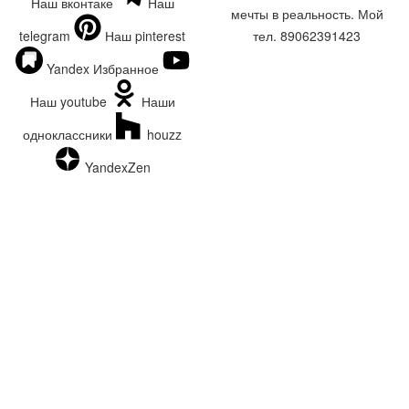
Наш вконтаке
Наш
мечты в реальность. Мой
telegram
Наш pinterest
тел. 89062391423
Yandex Избранное
Наш youtube
Наши
одноклассники
houzz
YandexZen