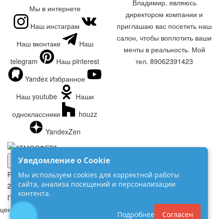
Владимир, являюсь
Мы в интернете
директором компании и
Наш инстаграм
приглашаю вас посетить наш
салон, чтобы воплотить ваши
Наш вконтаке
Наш
мечты в реальность. Мой
telegram
Наш pinterest
тел. 89062391423
Yandex Избранное
Наш youtube
Наши
одноклассники
houzz
YandexZen
Уведомление о Cookie
ОБРАТНЫЙ ЗВОНОК
ЗАПИСАТЬСЯ В САЛОН
РАССЧИТАТЬ СТОИМОСТЬ
Мы используем cookies для корректной работы
сайта, анализа посещений и персонализации
2000-2026 АТМОСФЕРА
контента.
Политика конфиденциальности
цены
Подробнее
Согласен