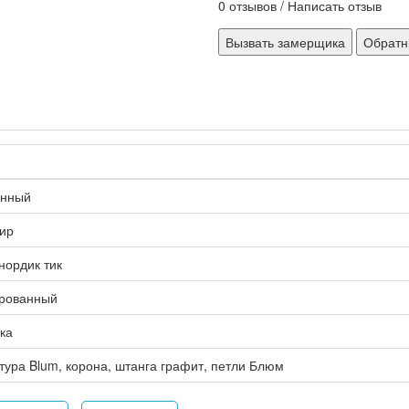
0 отзывов
/
Написать отзыв
Вызвать замерщика
Обратн
енный
ир
нордик тик
рованный
ка
ура Blum, корона, штанга графит, петли Блюм